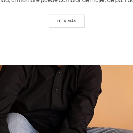
 vida, un hombre puede cambiar de mujer, de partid
LEER MÁS
««¿QUÉ HAY PEOR EN BILBA