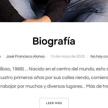
Biografía
n
José Francisco Alonso
Publicado
15 de mayo de 2025
No hay co
el
(Bilbao, 1968) . . Nacido en el centro del mundo, esto
cuatro primeros años por sus calles riendo, comien
rabajar por muchos y diversos lugares. . Más de tr
LEER MÁS
«BIOGRAFÍA»