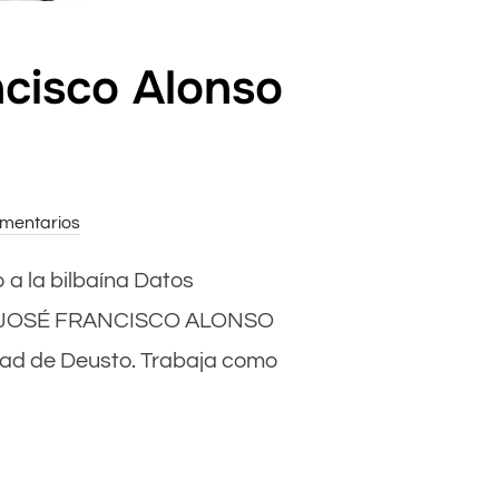
cisco Alonso
mentarios
 a la bilbaína Datos
or . JOSÉ FRANCISCO ALONSO
sidad de Deusto. Trabaja como
JOSÉ FRANCISCO ALONSO POR ANTONIO PARRA»