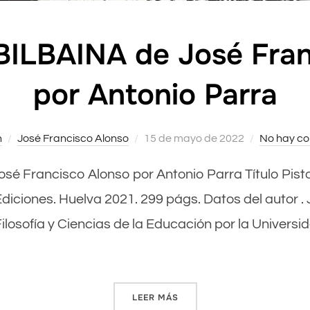
BILBAINA de José Fran
por Antonio Parra
n
José Francisco Alonso
Publicado
15 de mayo de 2022
No hay co
el
José Francisco Alonso por Antonio Parra Título Pisto
diciones. Huelva 2021. 299 págs. Datos del aut
Filosofía y Ciencias de la Educación por la Univer
LEER MÁS
«PISTO A LA BILBAINA DE 