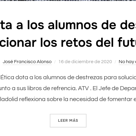
ta a los alumnos de de
cionar los retos del fu
José Francisco Alonso
Publicado
16 de diciembre de 2020
No hay 
el
 Ética dota a los alumnos de destrezas para solucion
nto a sus libros de refrencia. ATV . El Jefe de Depa
adolid reflexiona sobre la necesidad de fomentar 
LEER MÁS
««LA ÉTICA DOTA A LOS A