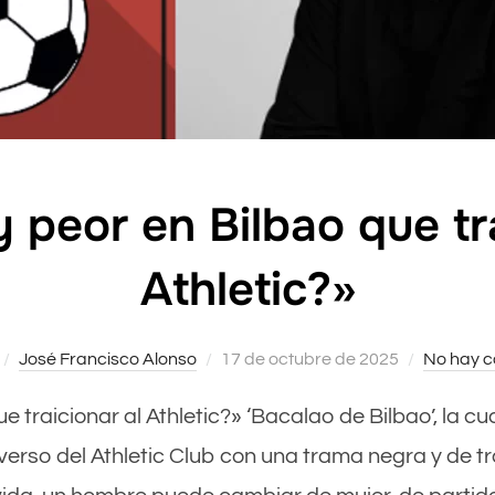
 peor en Bilbao que tra
Athletic?»
José Francisco Alonso
Publicado
17 de octubre de 2025
No hay c
el
ue traicionar al Athletic?» ‘Bacalao de Bilbao’, la c
verso del Athletic Club con una trama negra y de tr