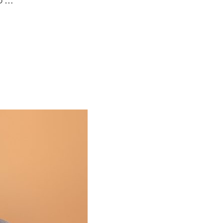
o …
O QUE TRAICIONAR AL ATHLETIC?»»