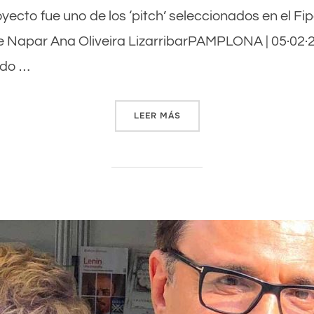
oyecto fue uno de los ‘pitch’ seleccionados en el Fip
e Napar Ana Oliveira LizarribarPAMPLONA | 05·02·
ado …
LEER MÁS
«TRABAJAN PARA LLEVAR AL