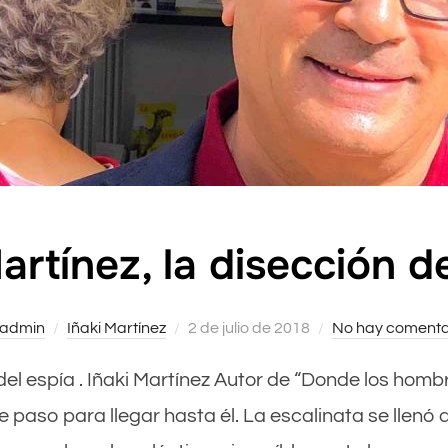
artínez, la disección d
admin
Iñaki Martínez
Publicado
2 de julio de 2018
No hay comenta
el
ón del espía . Iñaki Martínez Autor de “Donde los ho
paso para llegar hasta él. La escalinata se llenó 