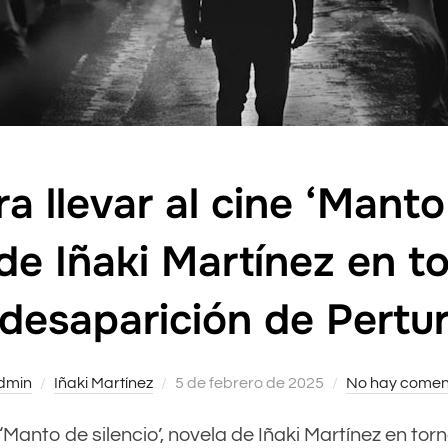
a llevar al cine ‘Manto 
de Iñaki Martínez en to
desaparición de Pertu
dmin
Iñaki Martínez
Publicado
5 de febrero de 2025
No hay comen
el
e ‘Manto de silencio’, novela de Iñaki Martínez en to