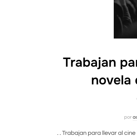
Trabajan par
novela 
por
a
. . Trabajan para llevar al cin