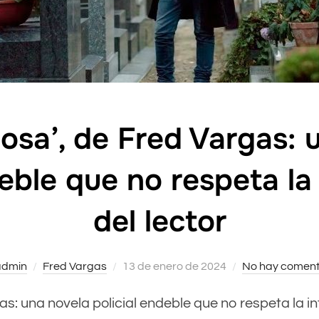
losa’, de Fred Vargas:
deble que no respeta la 
del lector
admin
Fred Vargas
Publicado
13 de enero de 2024
No hay coment
el
rgas: una novela policial endeble que no respeta la i