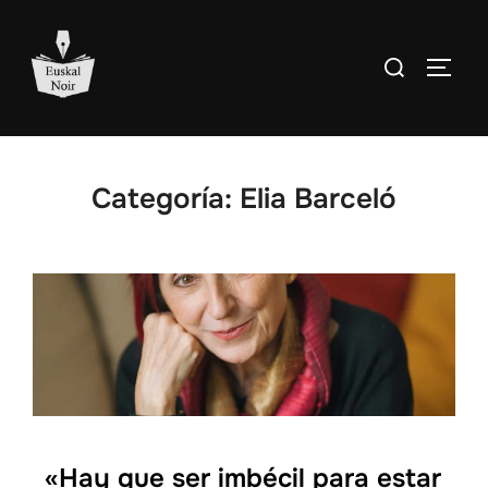
Saltar
al
Buscar:
ALTE
contenido
Categoría:
Elia Barceló
«Hay que ser imbécil para estar