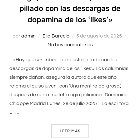
pillado con las descargas de
dopamina de los ‘likes’»
por
admin
Elia Barceló
Publicado
5 de agosto de 2025
No hay comentarios
el
. . «Hay que ser imbécil para estar pillado con las
descargas de dopamina de los ‘likes’» Las calumnias
siempre dañan, asegura la autora que este año
retoma el pulso juvenil con ‘Una mentira peligrosa’,
después de cerrar su tetralogía policiaca Doménico
Chiappe Madrid Lunes, 28 de julio 2025 . . La escritora
Eli …
LEER MÁS
««HAY QUE SER IMBÉCIL PA