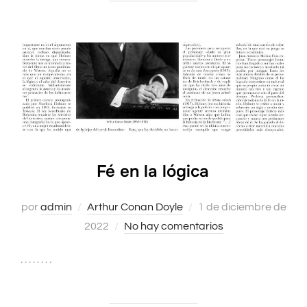
Fé en la lógica
por
admin
Arthur Conan Doyle
Publicado
1 de diciembre de
2022
No hay comentarios
el
. . . . . . . .