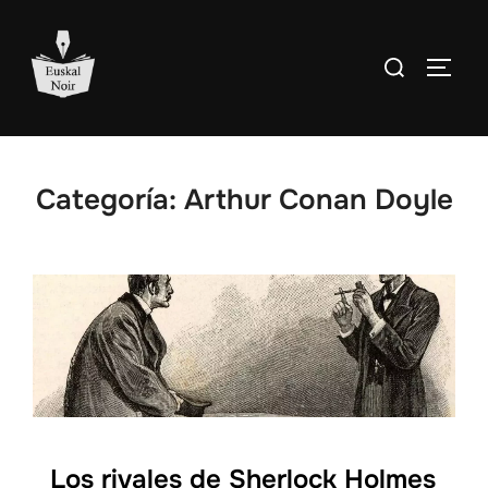
Saltar
al
Buscar:
ALTE
contenido
Categoría:
Arthur Conan Doyle
Los rivales de Sherlock Holmes