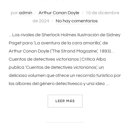
por
admin
Arthur Conan Doyle
Publicado
10 de diciembre
de 2024
No hay comentarios
el
. . Los rivales de Sherlock Holmes Ilustración de Sidney
Paget para ‘La aventura de la cara amarilla’, de
Arthur Conan Doyle (’The Strand Magazine’, 1893). .
Cuentos de detectives victorianos | Crítica Alba
publica ‘Cuentos de detectives victorianos’, un
delicioso volumen que ofrece un recorrido turístico por
los albores del género detectivesco y una idea …
LEER MÁS
«LOS RIVALES DE SHERLOC