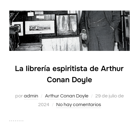
La librería espiritista de Arthur
Conan Doyle
por
admin
Arthur Conan Doyle
Publicado
29 de julio de
2024
No hay comentarios
el
. . . . . . . .