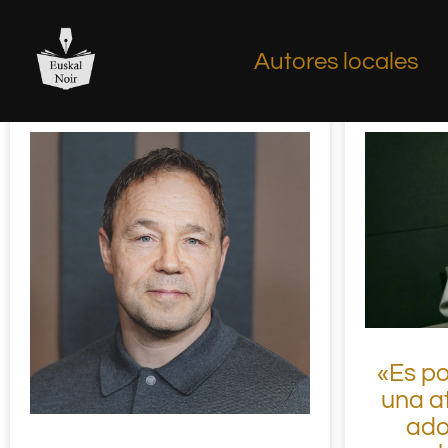
Autores locales
«Es po
una a
ado