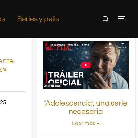
os
Series y pelis
ente
s»
‘Adolescencia’, una serie
025
necesaria
Leer más »