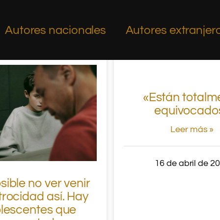
Autores nacionales
Autores extranjer
«Están totalm
equivocado
Leer más »
16 de abril de 2
sible no ver venir
trocidad así. Hay
lescentes que