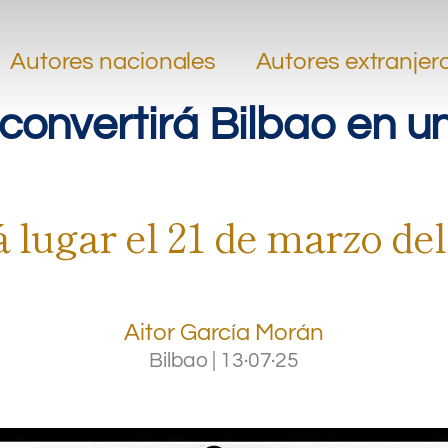
.
.
Autores nacionales
Autores extranjer
convertirá Bilbao en u
á lugar el 21 de marzo d
Aitor García Morán
Bilbao
|
13·07·25
.
.