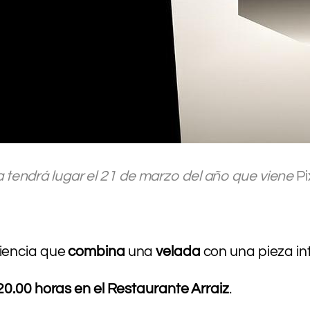
a tendrá lugar el 21 de marzo del año que viene
Pi
.
.
.
riencia que
combina
una
velada
con una pieza in
20.00 horas en el Restaurante Arraiz
.