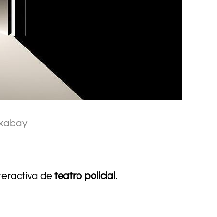
xabay
teractiva de
teatro policial
.