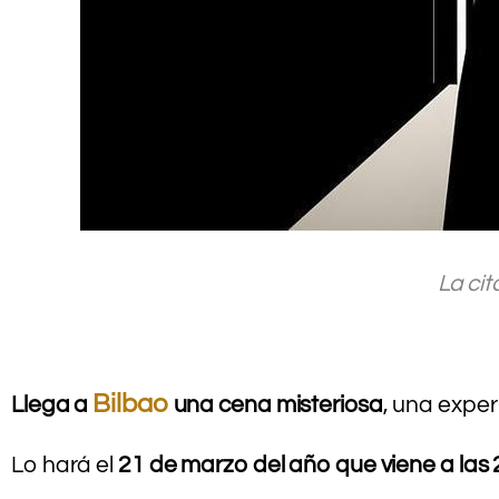
.
La cit
Bilbao
Llega a
una cena misteriosa
, una expe
.
Lo hará el
21 de marzo del año que viene a las 
.