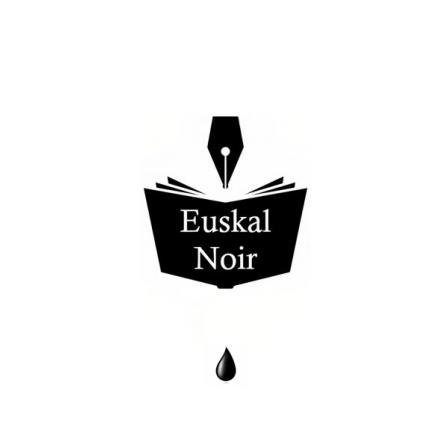
.
.
.
.
.