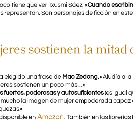
oco tiene que ver Txusmi Sáez. «
Cuando escribim
 representan. Son personajes de ficción en est
eres sostienen la mitad d
 ha elegido una frase de
Mao Zedong.
«Aludía a la
jeres sostienen un poco más…»
s fuertes, poderosas y autosuficientes
(es igual 
usta mucho la imagen de mujer empoderada capaz
aquezas»
Amazon.
disponible en
También en las librerías 