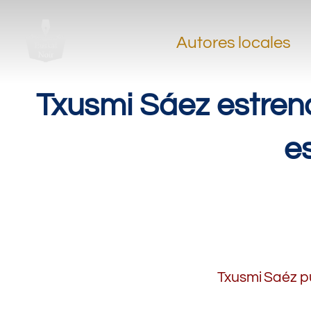
.
.
Autores locales
.
Txusmi Sáez estrena
e
.
.
Txusmi Saéz pub
.