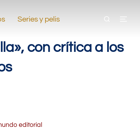
os
Series y pelis
», con crítica a los
os
 mundo editorial