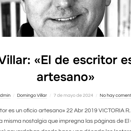
llar: «El de escritor e
artesano»
dmin
Domingo Villar
Publicado
7 de mayo de 2024
No hay coment
el
scritor es un oficio artesano» 22 Abr 2019 VICTORIA R
 misma nostalgia que impregna las páginas de El ú