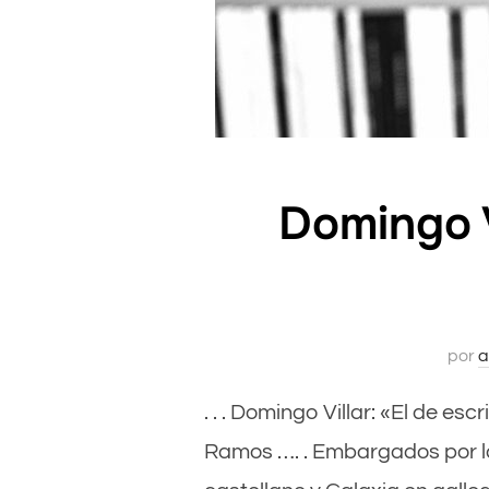
Domingo Vi
por
a
. . . Domingo Villar: «El de e
Ramos …. . Embargados por la