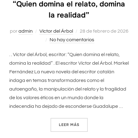
“Quien domina el relato, domina
la realidad”
por
admin
Víctor del Árbol
Publicado
28 de febrero de 2026
No hay comentarios
el
. . Víctor del Árbol, escritor: “Quien domina el relato,
domina la realidad” . El escritor Víctor del Árbol. Markel
Fernández La nueva novela del escritor catalán
indaga en temas transformadores como el
autoengaño, la manipulación del relato y la fragilidad
de los valores éticos en un mundo donde la
indecendia ha dejado de esconderse Guadalupe …
LEER MÁS
«“QUIEN DOMINA EL RELATO