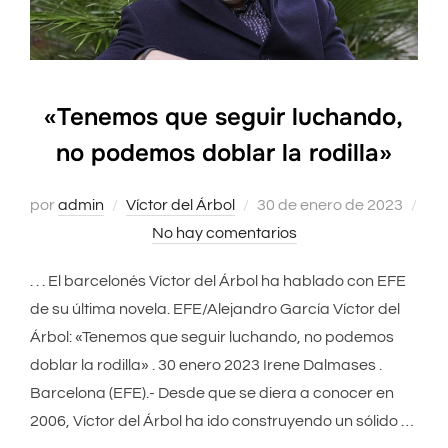
«Tenemos que seguir luchando,
no podemos doblar la rodilla»
por
admin
Víctor del Árbol
Publicado
30 de enero de 2023
No hay comentarios
el
. . . El barcelonés Víctor del Árbol ha hablado con EFE
de su última novela. EFE/Alejandro García Víctor del
Árbol: «Tenemos que seguir luchando, no podemos
doblar la rodilla» . 30 enero 2023 Irene Dalmases .
Barcelona (EFE).- Desde que se diera a conocer en
2006, Víctor del Árbol ha ido construyendo un sólido …