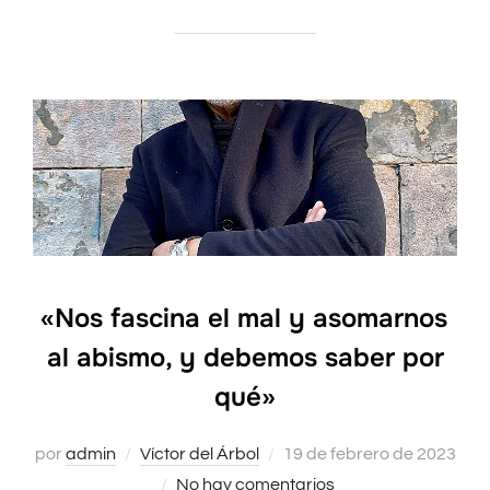
«Nos fascina el mal y asomarnos
al abismo, y debemos saber por
qué»
por
admin
Víctor del Árbol
Publicado
19 de febrero de 2023
No hay comentarios
el