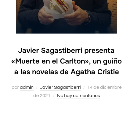
Javier Sagastiberri presenta
«Muerte en el Carlton», un guiño
a las novelas de Agatha Cristie
por
admin
Javier Sagastiberri
Publicado
14 de diciembre
de 2021
No hay comentarios
el
. . .. . . . .