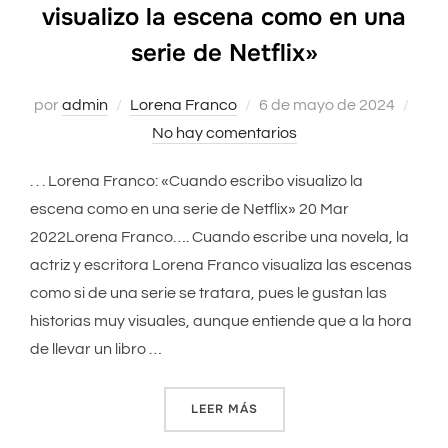
visualizo la escena como en una
serie de Netflix»
por
admin
Lorena Franco
Publicado
6 de mayo de 2024
No hay comentarios
el
. . . Lorena Franco: «Cuando escribo visualizo la
escena como en una serie de Netflix» 20 Mar
2022Lorena Franco…. Cuando escribe una novela, la
actriz y escritora Lorena Franco visualiza las escenas
como si de una serie se tratara, pues le gustan las
historias muy visuales, aunque entiende que a la hora
de llevar un libro …
LEER MÁS
«LORENA FRANCO: «CUANDO 