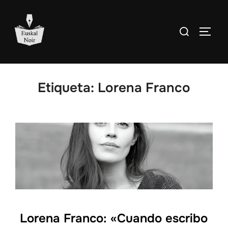
Saltar
al
Buscar:
ALTE
contenido
Etiqueta:
Lorena Franco
Lorena Franco: «Cuando escribo