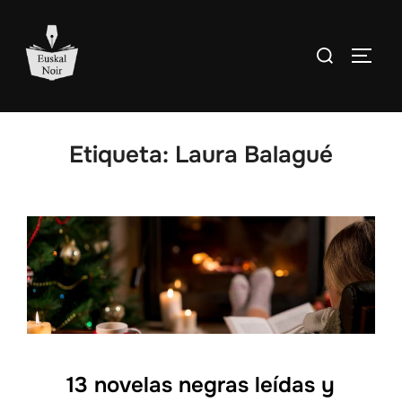
Saltar
al
Buscar:
ALTE
contenido
Etiqueta:
Laura Balagué
13 novelas negras leídas y