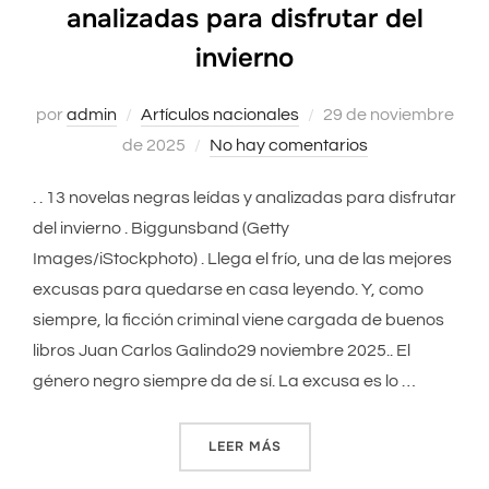
analizadas para disfrutar del
invierno
por
admin
Artículos nacionales
Publicado
29 de noviembre
de 2025
No hay comentarios
el
. . 13 novelas negras leídas y analizadas para disfrutar
del invierno . Biggunsband (Getty
Images/iStockphoto) . Llega el frío, una de las mejores
excusas para quedarse en casa leyendo. Y, como
siempre, la ficción criminal viene cargada de buenos
libros Juan Carlos Galindo29 noviembre 2025.. El
género negro siempre da de sí. La excusa es lo …
LEER MÁS
«13 NOVELAS NEGRAS LEÍDA