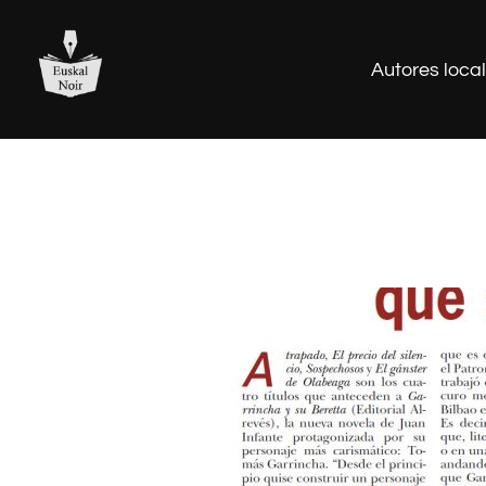
Saltar
al
Autores loca
contenido