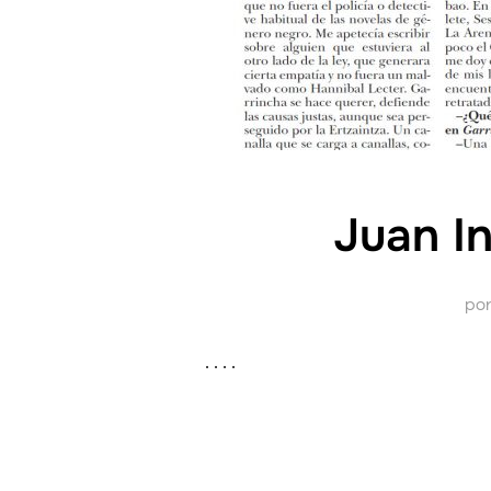
Juan In
po
. . . .