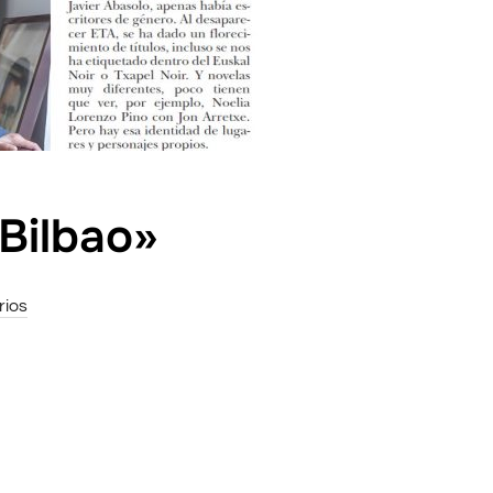
«Bilbao»
rios