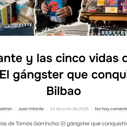
ante y las cinco vidas
 El gángster que conqui
Bilbao
admin
Juan Infante
Publicado
24 de junio de 2026
No hay comenta
el
idas de Tomás Garrincha: El gángster que conquistó el G