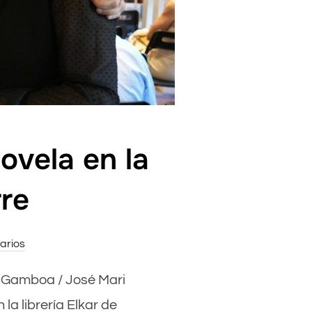
ovela en la
rre
arios
ier Gamboa / José Mari
la librería Elkar de