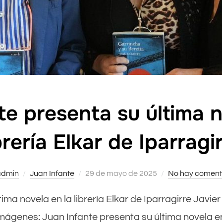
te presenta su última n
brería Elkar de Iparragi
admin
Juan Infante
Publicado
29 de mayo de 2025
No hay coment
el
ltima novela en la librería Elkar de Iparragirre Jav
mágenes: Juan Infante presenta su última novela en 