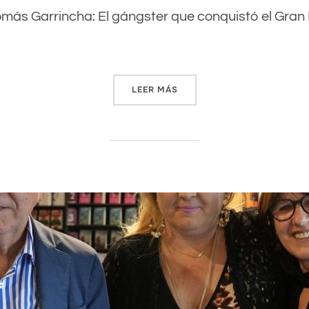
omás Garrincha: El gángster que conquistó el Gran B
LEER MÁS
«JUAN INFANTE Y LAS CINC