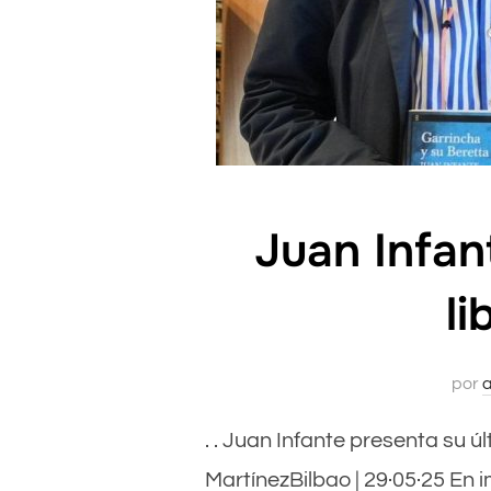
Juan Infan
li
por
. . Juan Infante presenta su ú
MartínezBilbao | 29·05·25 En i