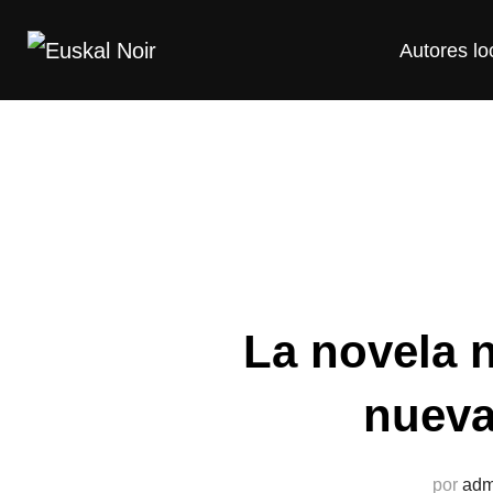
Saltar
Autores lo
al
contenido
La novela 
nueva 
por
adm