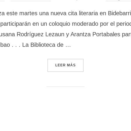
el
za este martes una nueva cita literaria en Bideba
participarán en un coloquio moderado por el period
Susana Rodríguez Lezaun y Arantza Portabales part
bao . . . La Biblioteca de …
LEER MÁS
«LA NOVELA NEGRA PROTA