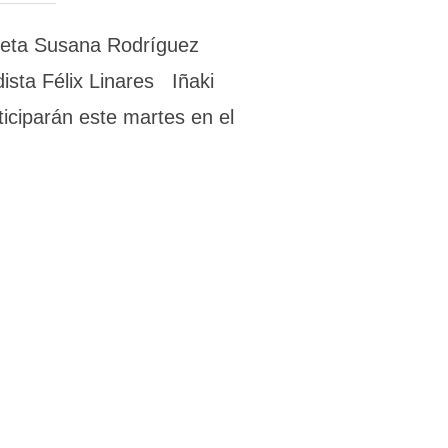
rrieta Susana Rodríguez
ista Félix Linares Iñaki
iciparán este martes en el
GONIZA ESTE MARTES UNA NUEVA CITA LITERARIA EN BIDEBARR