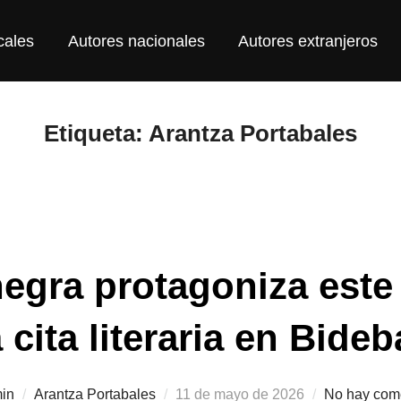
cales
Autores nacionales
Autores extranjeros
Etiqueta:
Arantza Portabales
negra protagoniza este
cita literaria en Bideb
in
Arantza Portabales
Publicado
11 de mayo de 2026
No hay com