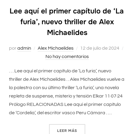
Lee aquí el primer capítulo de ‘La
furia’, nuevo thriller de Alex
Michaelides
por
admin
Alex Michaelides
Publicado
12 de julio de 2024
No hay comentarios
el
. . . Lee aquí el primer capítulo de ‘La furia’, nuevo
thriller de Alex Michaelides . . Alex Michaelides vuelve a
la palestra con su último thriller ‘La furia’, una novela
repleta de suspense, misterio y tensión Elkar 11·07·24
Prólogo RELACIONADAS Lee aquí el primer capítulo
de ‘Cordelia’, del escritor vasco Peru Cámara . …
LEER MÁS
«LEE AQUÍ EL PRIMER CAPÍT