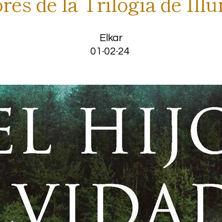
ores de la Trilogía de Ill
Elkar
01·02·24
.