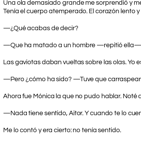
Una ola demasiado grande me sorprendió y me c
Tenía el cuerpo atemperado. El corazón lento y
.
—¿Qué acabas de decir?
.
—Que ha matado a un hombre —repitió ella—, 
.
Las gaviotas daban vueltas sobre las olas. Yo 
.
—Pero ¿cómo ha sido? —Tuve que carraspear p
.
Ahora fue Mónica la que no pudo hablar. Noté 
.
—Nada tiene sentido, Aitor. Y cuando te lo cue
.
Me lo contó y era cierto: no tenía sentido.
.