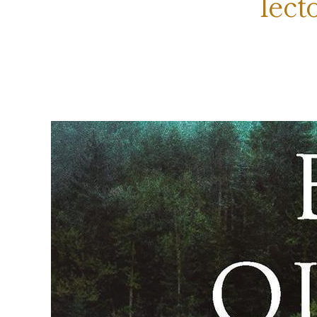
lect
.