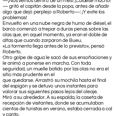
—¡Nos vemos dentro de un mes! ¡Cuídese mucho!
— gritó el capitán desde la popa, antes de añadir
algo que dejó perplejo a Roberto—: ¡Y evite los
problemas!
Envuelto en una nube negra de humo de diésel, el
barco comenzó a trepar a duras penas sobre las
olas que, en aquel momento, ya eran el doble de
altas que cuando zarparon de Bueu.
«La tormenta llega antes de lo previsto», pensó
Roberto.
Otro golpe de agua le sacó de sus ensoñaciones y
le animó a ponerse en marcha. Con toda
seguridad, un muelle batido por las olas no era el
sitio más prudente en el
que quedarse. Arrastró su mochila hasta el final
del espigón y se detuvo unos instantes para
valorar sus siguientes pasos lejos del oleaje.
Miró a su alrededor. A su espalda, la caseta de
recepción de visitantes, donde se acumulaban
cientos de turistas en verano, estaba cerrada a cal
y canto.