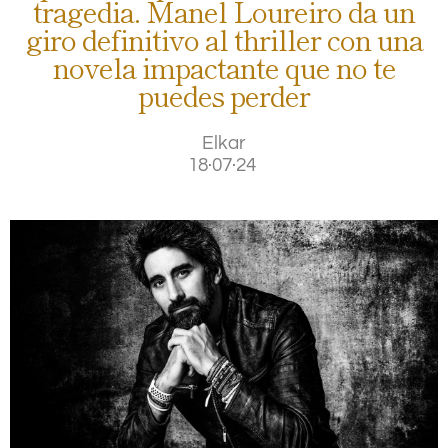
tragedia. Manel Loureiro da un
giro definitivo al thriller con una
novela impactante que no te
puedes perder
Elkar
18·07·24
.
.