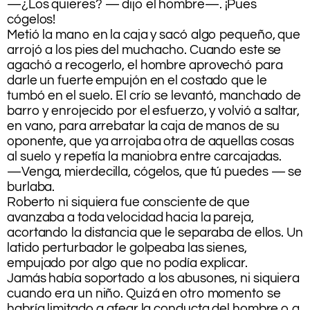
—¿Los quieres? — dijo el hombre—. ¡Pues
cógelos!
Metió la mano en la caja y sacó algo pequeño, que
arrojó a los pies del muchacho. Cuando este se
agachó a recogerlo, el hombre aprovechó para
darle un fuerte empujón en el costado que le
tumbó en el suelo. El crío se levantó, manchado de
barro y enrojecido por el esfuerzo, y volvió a saltar,
en vano, para arrebatar la caja de manos de su
oponente, que ya arrojaba otra de aquellas cosas
al suelo y repetía la maniobra entre carcajadas.
—Venga, mierdecilla, cógelos, que tú puedes — se
burlaba.
Roberto ni siquiera fue consciente de que
avanzaba a toda velocidad hacia la pareja,
acortando la distancia que le separaba de ellos. Un
latido perturbador le golpeaba las sienes,
empujado por algo que no podía explicar.
Jamás había soportado a los abusones, ni siquiera
cuando era un niño. Quizá en otro momento se
habría limitado a afear la conducta del hombre o a