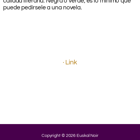
calidad literaria. Negra o verde, es lo mínimo que
puede pedírsele a una novela.
.
.
.
.
..
.
.
· Link
.
.
.
.
.
.
.
Copyright © 2026 Euskal Noir