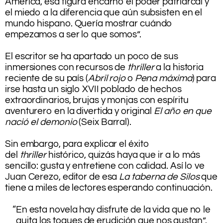
América, esa figura encarnó el poder patriarcal y
el miedo a la diferencia que aún subsisten en el
mundo hispano. Quería mostrar cuándo
empezamos a ser lo que somos”.
.
El escritor se ha apartado un poco de sus
inmersiones con recursos de
thriller
a la historia
reciente de su país (
Abril rojo
o
Pena máxima
) para
irse hasta un siglo XVII poblado de hechos
extraordinarios, brujas y monjas con espíritu
aventurero en la divertida y original
El año en que
nació el demonio
(Seix Barral).
.
Sin embargo, para explicar el éxito
del
thriller
histórico, quizás haya que ir a lo más
sencillo: gusta y entretiene con calidad. Así lo ve
Juan Cerezo, editor de esa
La taberna de Silos
que
tiene a miles de lectores esperando continuación.
.
“En esta novela hay disfrute de la vida que no le
quita los toques de erudición que nos gustan”.