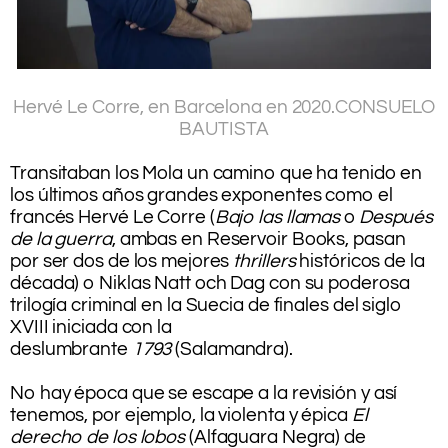
.
Hervé Le Corre, en Barcelona en 2020.
CONSUELO
BAUTISTA
.
Transitaban los Mola un camino que ha tenido en
los últimos años grandes exponentes como el
francés Hervé Le Corre (
Bajo las llamas
o
Después
de la guerra
, ambas en Reservoir Books, pasan
por ser dos de los mejores
thrillers
históricos de la
década) o Niklas Natt och Dag con su poderosa
trilogía criminal en la Suecia de finales del siglo
XVIII iniciada con la
deslumbrante
1793
(Salamandra).
.
No hay época que se escape a la revisión y así
tenemos, por ejemplo, la violenta y épica
El
derecho de los lobos
(Alfaguara Negra) de