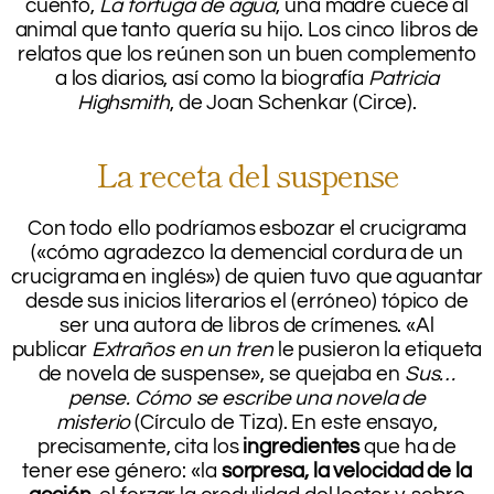
cuento,
La tortuga de agua
, una madre cuece al
animal que tanto quería su hijo. Los cinco libros de
relatos que los reúnen son un buen complemento
a los diarios, así como la biografía
Patricia
Highsmith
, de Joan Schenkar (Circe).
La receta del suspense
Con todo ello podríamos esbozar el crucigrama
(«cómo agradezco la demencial cordura de un
crucigrama en inglés») de quien tuvo que aguantar
desde sus inicios literarios el (erróneo) tópico de
ser una autora de libros de crímenes. «Al
publicar
Extraños en un tren
le pusieron la etiqueta
de novela de suspense», se quejaba en
Sus…
pense. Cómo se escribe una novela de
misterio
(Círculo de Tiza). En este ensayo,
precisamente, cita los
ingredientes
que ha de
tener ese género: «la
sorpresa, la velocidad de la