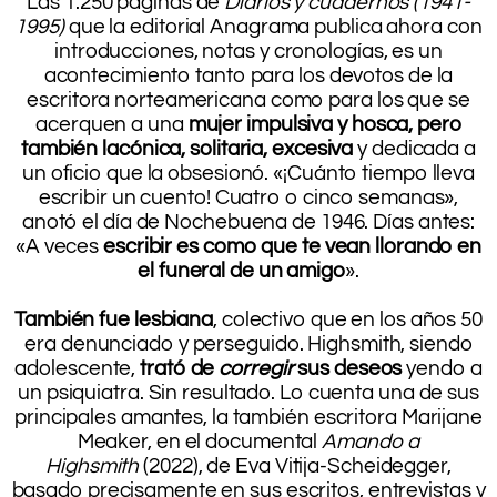
Las 1.250 páginas de
Diarios y cuadernos (1941-
1995)
que la editorial Anagrama publica ahora con
introducciones, notas y cronologías, es un
acontecimiento tanto para los devotos de la
escritora norteamericana como para los que se
acerquen a una
mujer impulsiva y hosca, pero
también lacónica, solitaria, excesiva
y dedicada a
un oficio que la obsesionó. «¡Cuánto tiempo lleva
escribir un cuento! Cuatro o cinco semanas»,
anotó el día de Nochebuena de 1946. Días antes:
«A veces
escribir es como que te vean llorando en
el funeral de un amigo
».
.
También fue lesbiana
, colectivo que en los años 50
era denunciado y perseguido. Highsmith, siendo
adolescente,
trató de
corregir
sus deseos
yendo a
un psiquiatra. Sin resultado. Lo cuenta una de sus
principales amantes, la también escritora Marijane
Meaker, en el documental
Amando a
Highsmith
(2022), de Eva Vitija-Scheidegger,
basado precisamente en sus escritos, entrevistas y