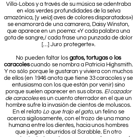
Villa-Lobos y a través de su música se adentraba
en «las verdes profundidades de la selva
amazónica, [y
veía
] aves de colores disparatados»)
se enamorará de una camarera, Daisy Winston,
que aparece en un poema: «Y cada palabra una
gota de sangre,/ cada frase una punzada de dolor
[…] Juro protegerte».
.
No pueden faltar los
gatos, tortugas o los
caracoles
cuando se nombra a Patricia Highsmith.
Y no sólo porque le gustaran y viviera con muchos
de ellos (en 1946 anota que tiene 33 caracoles y se
entusiasma con los que están por venir) sino
porque suelen aparecer en sus obras.
El cazador
de caracoles
es un cuento aterrador en el que un
hombre sufre la invasión de cientos de moluscos.
En el relato
Lo que trajo el gato
, un felino se
acerca sigilosamente, con el trozo de una mano
humana entre los dientes, hacia unos hombres
que juegan aburridos al Scrabble. En otro