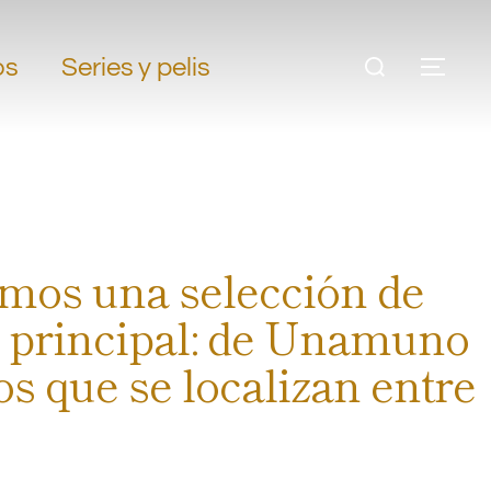
os
Series y pelis
gimos una selección de
o principal: de Unamuno
os que se localizan entre