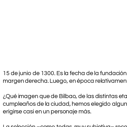
.
.
.
15 de junio de 1300. Es la fecha de la fundació
margen derecha. Luego, en época relativamente
.
¿Qué imagen que de Bilbao, de las distintas eta
cumpleaños de la ciudad, hemos elegido algunos 
erigirse casi en un personaje más.
.
La selección –como todas, muy subjetiva– reco