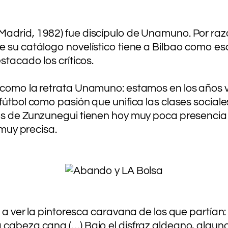
adrid, 1982) fue discípulo de Unamuno. Por razo
e su catálogo novelístico tiene a Bilbao como es
stacado los críticos.
 como la retrata Unamuno: estamos en los años ve
útbol como pasión que unifica las clases sociales,
os de Zunzunegui tienen hoy muy poca presencia o
 muy precisa.
.
.
.
.
 a ver la pintoresca caravana de los que partían:
cabeza cana (…) Bajo el disfraz aldeano, algunos 