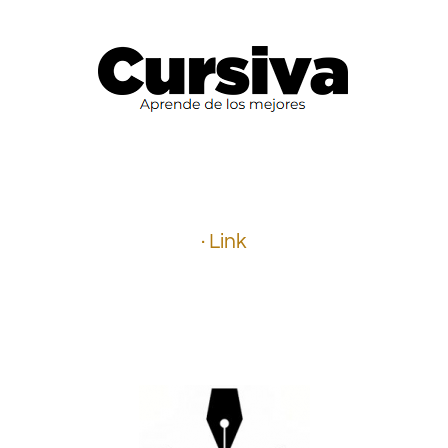
.
.
.
.
.
.
.
· Link
.
.
.
.
.
.