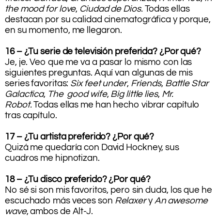
the mood for love
,
Ciudad de Dios.
Todas ellas
destacan por su calidad cinematográfica y porque,
en su momento, me llegaron.
16 – ¿Tu serie de televisión preferida? ¿Por qué?
Je, je. Veo que me va a pasar lo mismo con las
siguientes preguntas. Aquí van algunas de mis
series favoritas:
Six feet under
,
Friends
,
Battle Star
Galactica
,
The good wife
,
Big little lies
,
Mr.
Robot.
Todas ellas me han hecho vibrar capítulo
tras capítulo.
17 – ¿Tu artista preferido? ¿Por qué?
Quizá me quedaría con David Hockney, sus
cuadros me hipnotizan.
18 – ¿Tu disco preferido? ¿Por qué?
No sé si son mis favoritos, pero sin duda, los que he
escuchado más veces son
Relaxer
y
An awesome
wave
, ambos de Alt-J.