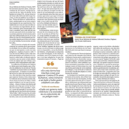
.
.
.
.