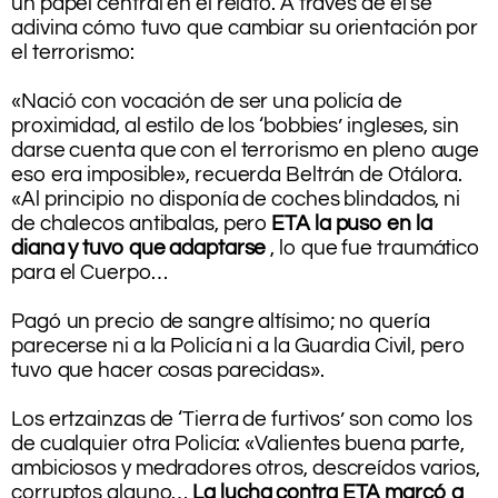
un papel central en el relato. A través de él se
adivina cómo tuvo que cambiar su orientación por
el terrorismo:
.
«Nació con vocación de ser una policía de
proximidad, al estilo de los ‘bobbies’ ingleses, sin
darse cuenta que con el terrorismo en pleno auge
eso era imposible», recuerda Beltrán de Otálora.
«Al principio no disponía de coches blindados, ni
de chalecos antibalas, pero
ETA la puso en la
diana y tuvo que adaptarse
, lo que fue traumático
para el Cuerpo…
.
Pagó un precio de sangre altísimo; no quería
parecerse ni a la Policía ni a la Guardia Civil, pero
tuvo que hacer cosas parecidas».
.
Los ertzainzas de ‘Tierra de furtivos’ son como los
de cualquier otra Policía: «Valientes buena parte,
ambiciosos y medradores otros, descreídos varios,
corruptos alguno…
La lucha contra ETA marcó a