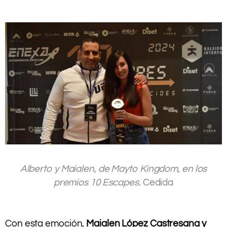
.
.
Alberto y Maialen, de Mayto Kingdom, en los
premios 10 Escapes.
Cedida
.
.
Con esta emoción,
Maialen López Castresana y