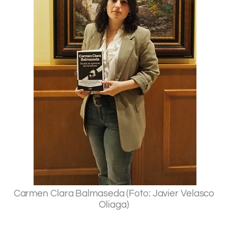
.
Carmen Clara Balmaseda (Foto: Javier Velasco
Oliaga)
.
.