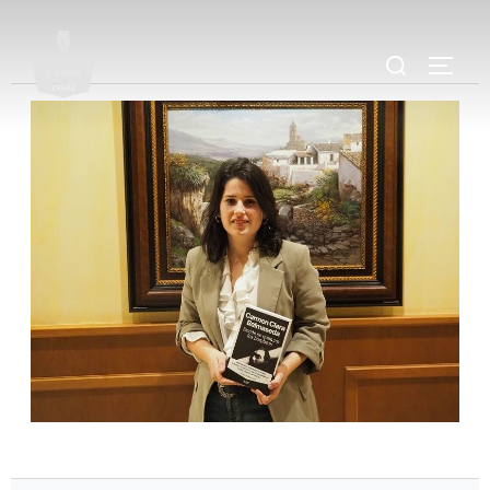
.
.
.