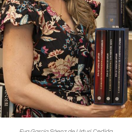
.
Eva García Sáenz de Urturi.
Cedida