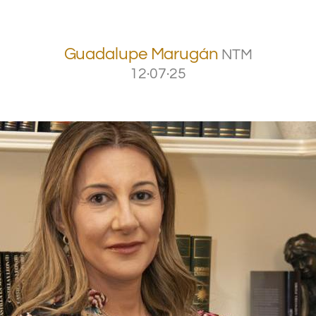
Guadalupe Marugán
NTM
12·07·25
.
.