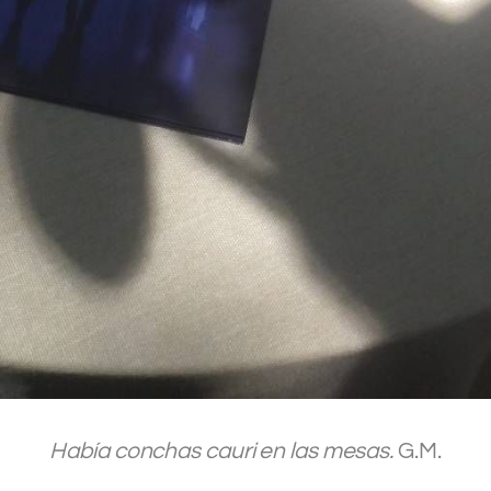
.
Había conchas cauri en las mesas.
G.M.