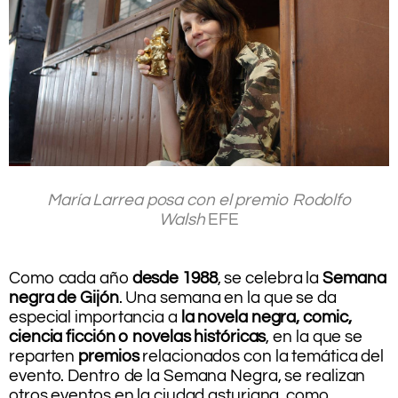
.
María Larrea posa con el premio Rodolfo
Walsh
EFE
.
.
Como cada año
desde 1988
, se celebra la
Semana
negra de Gijón
. Una semana en la que se da
especial importancia a
la novela negra, comic,
ciencia ficción o novelas históricas
, en la que se
reparten
premios
relacionados con la temática del
evento. Dentro de la Semana Negra, se realizan
otros eventos en la ciudad asturiana, como