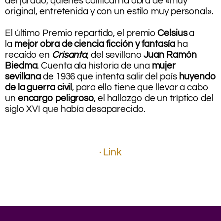
del jurado, quienes califican la obra de «muy
original, entretenida y con un estilo muy personal».
.
El último Premio repartido, el premio
Celsius
a
la
mejor obra de ciencia ficción y fantasía
ha
recaído en
Crisanta
, del sevillano
Juan Ramón
Biedma
. Cuenta ala historia de una
mujer
sevillana
de 1936 que intenta salir del país
huyendo
de la guerra civil
, para ello tiene que llevar a cabo
un
encargo peligroso
, el hallazgo de un tríptico del
siglo XVI que había desaparecido.
.
.
.
· Link
.
.
.
.