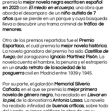
premia la
mejor novela negra escrita en español
en 2023
con
El miedo en el cuerpo
,
una obra que
aborda el desamparo de un
niño autista de 7
años
que se pierde en un parque y cuya búsqueda
lleva a descubrir una trama criminal de
tráfico de
menores
.
.
Otro de los premios repartidos fue el
Premio
Espartaco
, el cuál premia la
mejor novela histórica
.
La novela ganadora del premio ha sido
Castillos de
fuego
, del zaragozano
Ignacio Martínez Pisón
. La
novela cuenta el hambre, la penuria y el estraperlo
en un
crudo retrato de la sociedad de la
posguerra
civil en Madrid entre 1939 y 1945.
.
Por su parte, el galardón
Memorial Silverio
Cañada
, en el que se premia la
mejor primera
novela de género negro
, ha recalado en
Llevar en
la piel
,
de la donostiarra
Antonia Lassa
. La novela
ha recibido infinidad de
buenas críticas
, sobre todo