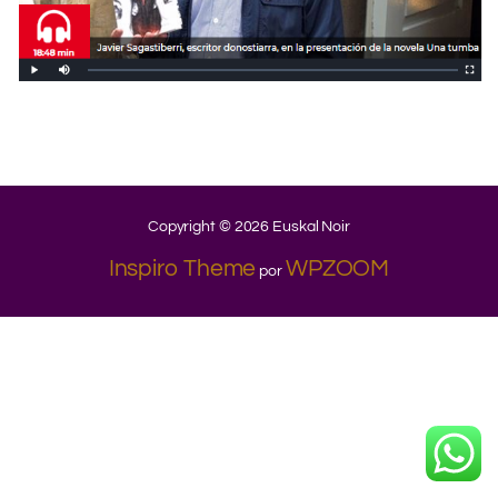
.
.
.
Copyright © 2026 Euskal Noir
Inspiro Theme
WPZOOM
por