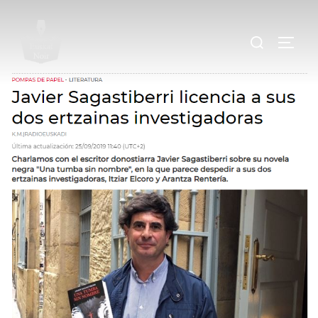
.
.
.
.