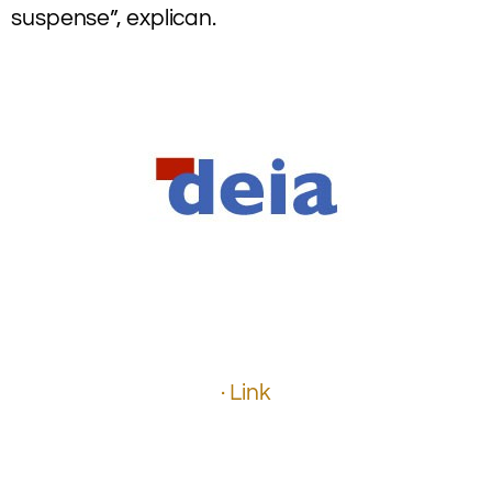
suspense”, explican.
.
.
.
.
.
.
.
.
.
· Link
.
.
.