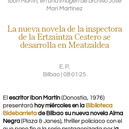
Ibon Martín, en una imagen de archivo
Jose
Mari Martinez
La nueva novela de la inspectora
de la Ertzaintza Cestero se
desarrolla en Meatzaldea
E. P.
Bilbao
|
08·01·25
.
.
El
escritor Ibon Martín
(Donostia, 1976)
presentará
hoy miércoles en la
Biblioteca
Bidebarrieta
de Bilbao su nueva novela Alma
Negra
(Plaza & Janes), thriller policiaco con el
que pone fin a la serie protagonizada por l
a