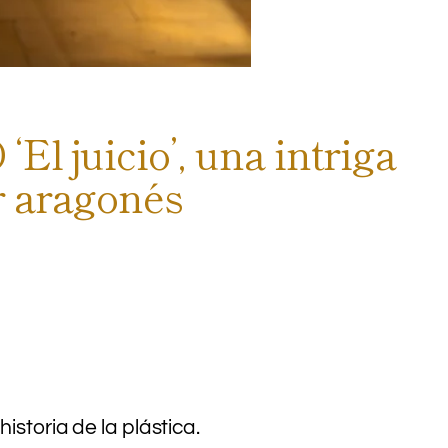
El juicio’, una intriga
or aragonés
istoria de la plástica.