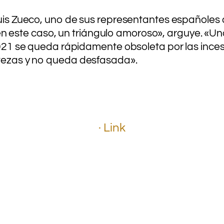
 Luis Zueco, uno de sus representantes españoles
o, en este caso, un triángulo amoroso», arguye. «U
e 2021 se queda rápidamente obsoleta por las inc
rtezas y no queda desfasada».
.
.
.
· Link
.
.
.
.
.
.