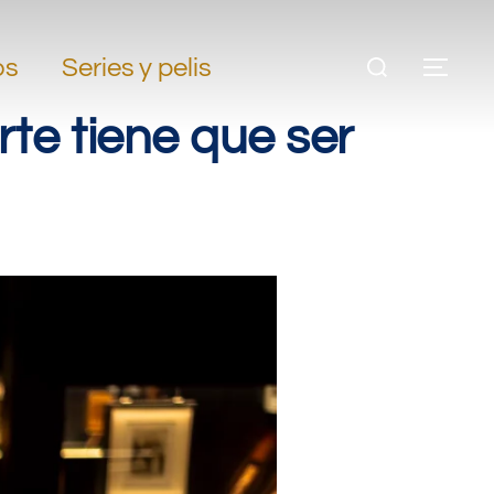
os
Series y pelis
te tiene que ser