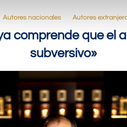
.
.
Autores nacionales
Autores extranjer
ya comprende que el ar
subversivo»