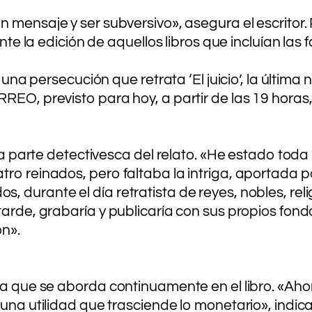
 un mensaje y ser subversivo», asegura el escrito
mente la edición de aquellos libros que incluían l
a una persecución que retrata ‘El juicio’, la últi
EO, previsto para hoy, a partir de las 19 horas, 
 la parte detectivesca del relato. «He estado toda
ro reinados, pero faltaba la intriga, aportada po
, durante el día retratista de reyes, nobles, re
arde, grabaría y publicaría con sus propios fondo
ón».
da que se aborda continuamente en el libro. «Aho
una utilidad que trasciende lo monetario», indica 