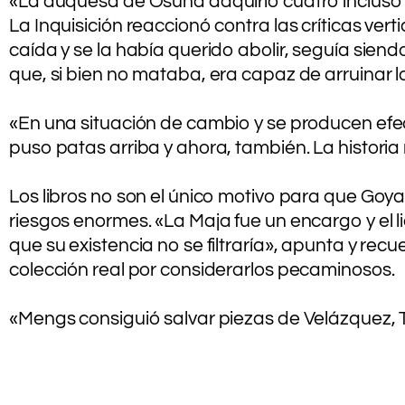
«La duquesa de Osuna adquirió cuatro incluso an
La Inquisición reaccionó contra las críticas ve
caída y se la había querido abolir, seguía sien
que, si bien no mataba, era capaz de arruinar l
.
«En una situación de cambio y se producen efec
puso patas arriba y ahora, también. La historia
.
Los libros no son el único motivo para que Goy
riesgos enormes. «La Maja fue un encargo y el
que su existencia no se filtraría», apunta y recu
colección real por considerarlos pecaminosos.
.
«Mengs consiguió salvar piezas de Velázquez, 