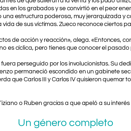
tes de que salieran a la venta y los pudo utiliz
rtidas en los grabados y se convirtió en el peor e
do una estructura poderosa, muy jerarquizada y c
a vida de sus víctimas. Zueco reconoce ciertos pa
tos de acción y reacción», alega. «Entonces, co
 no es cíclica, pero tienes que conocer el pasado
a fuera perseguido por los involucionistas. Su d
 lienzo permaneció escondido en un gabinete sec
erda que Carlos III y Carlos IV quisieron quemar t
Tiziano o Ruben gracias a que apeló a su interé
Un género completo