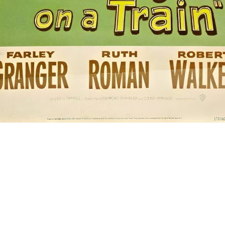
.
.
.
.
.
.