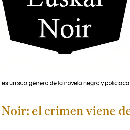
sco es un sub género de la novela negra y policía
Noir: el crimen viene d
.