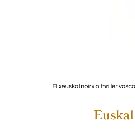
El «euskal noir» o thriller va
Euskal 