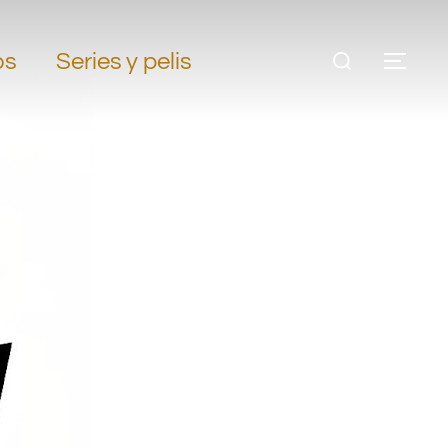
os
Series y pelis