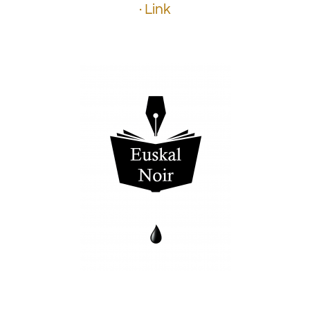
· Link
.
.
.
.
.