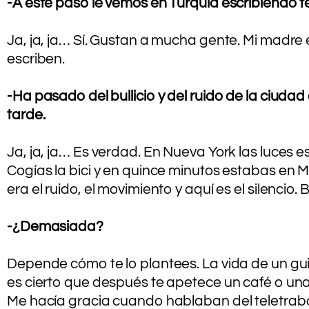
-A este paso le vemos en Turquía escribiendo 
.
Ja, ja, ja… Sí. Gustan a mucha gente. Mi madre e
escriben.
.
-Ha pasado del bullicio y del ruido de la ciudad
tarde.
.
Ja, ja, ja… Es verdad. En Nueva York las luces e
Cogías la bici y en quince minutos estabas en 
era el ruido, el movimiento y aquí es el silenci
.
-¿Demasiada?
.
Depende cómo te lo plantees. La vida de un gui
es cierto que después te apetece un café o una 
Me hacía gracia cuando hablaban del teletrabaj