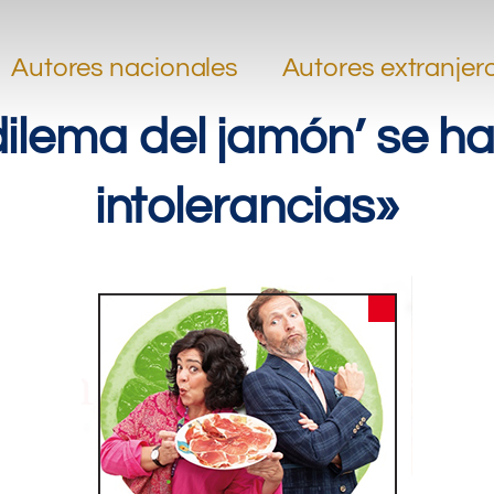
.
.
Autores nacionales
Autores extranjer
 dilema del jamón’ se h
intolerancias»