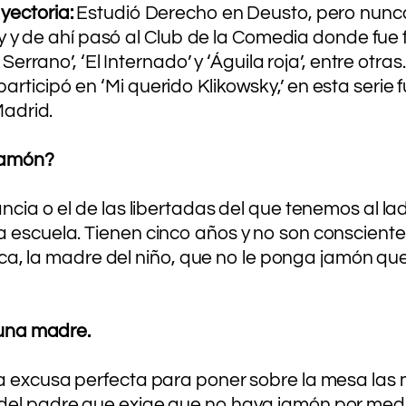
yectoria:
Estudió Derecho en Deusto, pero nunca 
de ahí pasó al Club de la Comedia donde fue fi
 Serrano’, ‘El Internado’ y ‘Águila roja’, entre ot
articipó en ‘Mi querido Klikowsky,’ en esta seri
Madrid.
 jamón?
ncia o el de las libertadas del que tenemos al lad
 escuela. Tienen cinco años y no son conscientes
rica, la madre del niño, que no le ponga jamón que
 una madre.
a excusa perfecta para poner sobre la mesa las m
del padre que exige que no haya jamón por medio