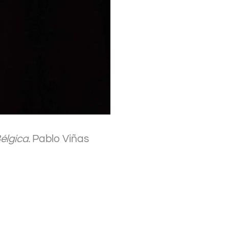
élgica.
Pablo Viñas