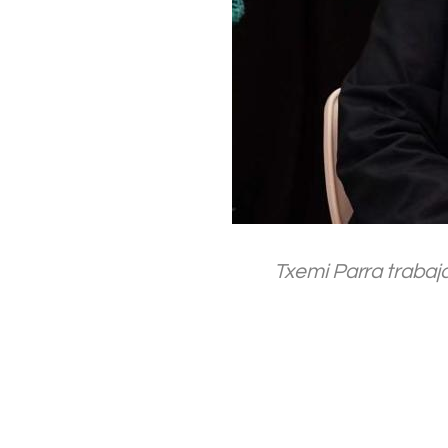
Txemi Parra trabaja
.