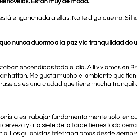
telenovelas. Están muy de moda.
stá enganchada a ellas. No te digo que no. Si hay
 que nunca duerme a la paz y la tranquilidad de un
staban encendidas todo el día. Allí vivíamos en B
Manhattan. Me gusta mucho el ambiente que tiene 
o. Bruselas es una ciudad que tiene mucha tranquil
onista es trabajar fundamentalmente solo, en cas
cerveza y a la siete de la tarde tienes todo cer
o. Los guionistas teletrabajamos desde siempre.