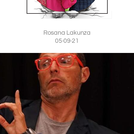
Rosana Lakunza
05·09·21
.