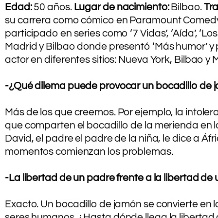
Edad:
50 años.
Lugar de nacimiento:
Bilbao.
Tra
su carrera como cómico en Paramount Comedy y 
participado en series como ‘7 Vidas’, ‘Aída’, ‘Los
Madrid y Bilbao donde presentó ‘Más humor’ y p
actor en diferentes sitios: Nueva York, Bilbao y 
-¿Qué dilema puede provocar un bocadillo de
Más de los que creemos. Por ejemplo, la intolera
que comparten el bocadillo de la merienda en la
David, el padre el padre de la niña, le dice a Áf
momentos comienzan los problemas.
.
-La libertad de un padre frente a la libertad de
.
Exacto. Un bocadillo de jamón se convierte en l
seres humanos. ¿Hasta dónde llega la libertad 