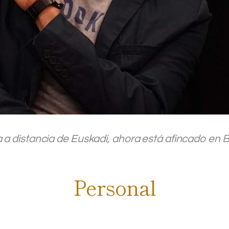
.
 a distancia de Euskadi, ahora está afincado en B
Personal
.