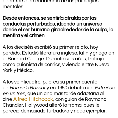
adentrarse en el laberinto de las patologías
mentales.
.
Desde entonces, se sentiría atraída por las
conductas perturbadas, ideando un universo
donde el ser humano gira alrededor de la culpa, la
mentira y el crimen
.
.
A los dieciséis escribió su primer relato, hoy
perdido. Estudió literatura inglesa, latín y griego en
el Barnard College. Durante seis años, trabajó
como guionista de cómics, viviendo entre Nueva
York y México.
.
A los veinticuatro, publica su primer cuento
en
Harper’s Bazaar
y en 1950 debuta con
Extraños
en un tren
, que un año más tarde adaptaría al
Alfred Hitchcock
cine
, con guion de Raymond
Chandler. Hollywood alteró la trama, pues le
pareció demasiado turbadora y nada ejemplar.
.