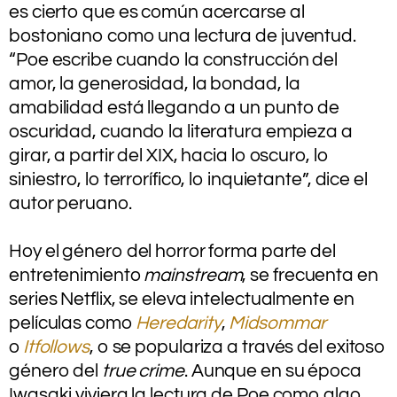
es cierto que es común acercarse al
bostoniano como una lectura de juventud.
“Poe escribe cuando la construcción del
amor, la generosidad, la bondad, la
amabilidad está llegando a un punto de
oscuridad, cuando la literatura empieza a
girar, a partir del XIX, hacia lo oscuro, lo
siniestro, lo terrorífico, lo inquietante”, dice el
autor peruano.
.
Hoy el género del horror forma parte del
entretenimiento
mainstream
, se frecuenta en
series Netflix, se eleva intelectualmente en
películas como
Heredarity
,
Midsommar
o
It
follows
, o se populariza a través del exitoso
género del
true crime
. Aunque en su época
Iwasaki viviera la lectura de Poe como algo