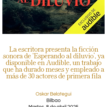
La escritora presenta la ficción
sonora de ‘Esperando al diluvio’, ya
disponible en Audible, un trabajo
que ha durado meses y empleado a
más de 30 actores de primera fila
Oskar Belategui
Bilbao
Martes, 8 de abril 2025