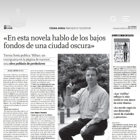
.
.
.